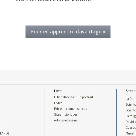
Pour en apprendre davantage »
Liens
Sites 
L. Ron Hubbard : Un portrait
La Dian
Livres
Sciento
Prix et reconnaissances
Scient
Sites historiques
La reli
Articles et essais
David 
)
Cours d
LLANO)
Ministr