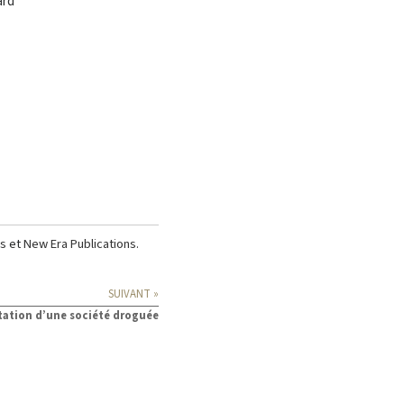
ard
ns
et
New Era Publications
.
SUIVANT »
itation d’une société droguée