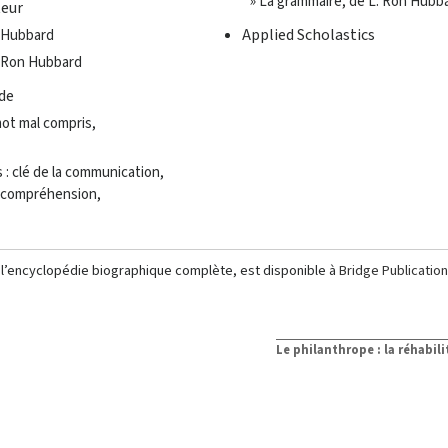
» La grammaire, de L. Ron Hubb
teur
Applied Scholastics
n Hubbard
. Ron Hubbard
ude
mot mal compris,
s : clé de la communication,
a compréhension,
, l’encyclopédie biographique complète, est disponible à
Bridge Publicatio
Le philanthrope : la réhabil