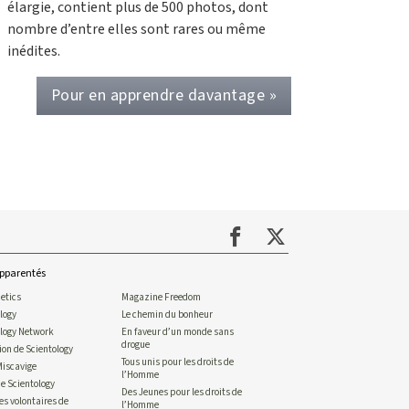
élargie, contient plus de 500 photos, dont
nombre d’entre elles sont rares ou même
inédites.
Pour en apprendre davantage »
apparentés
etics
Magazine Freedom
logy
Le chemin du bonheur
ology Network
En faveur d’un monde sans
drogue
gion de Scientology
Tous unis pour les droits de
Miscavige
l’Homme
e Scientology
Des Jeunes pour les droits de
es volontaires de
l’Homme