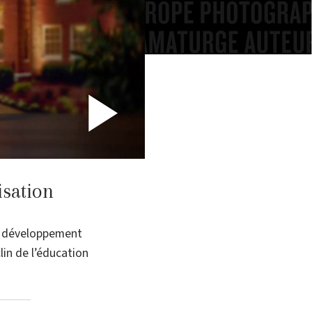
Play
Video
isation
on développement
lin de l’éducation