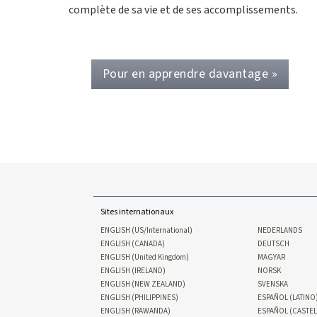
complète de sa vie et de ses accomplissements.
Pour en apprendre davantage »
Sites internationaux
ENGLISH (US/International)
NEDERLANDS
ENGLISH (CANADA)
DEUTSCH
ENGLISH (United Kingdom)
MAGYAR
ENGLISH (IRELAND)
NORSK
ENGLISH (NEW ZEALAND)
SVENSKA
ENGLISH (PHILIPPINES)
ESPAÑOL (LATINO
ENGLISH (RAWANDA)
ESPAÑOL (CASTE