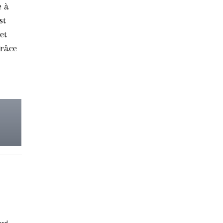
e à
st
et
grâce