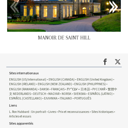
MANOIR DE SAINT HILL
Sites internationaux
ENGLISH (US/International)
ENGLISH (CANADA)
ENGLISH (United Kingdom)
ENGLISH (IRELAND)
ENGLISH (NEW ZEALAND)
ENGLISH (PHILIPPINES)
עברית
ENGLISH (RAWANDA)
DANSK
FRANÇAIS
日本語
РУССКИЙ
繁體中
文
NEDERLANDS
DEUTSCH
MAGYAR
NORSK
SVENSKA
ESPAÑOL (LATINO)
ESPAÑOL (CASTELLANO)
ΕΛΛΗΝΙΚA
ITALIANO
PORTUGUÊS
Liens
L. Ron Hubbard : Un portrait
Livres
Prix et reconnaissances
Sites historiques
Articles et essais
Sites apparentés